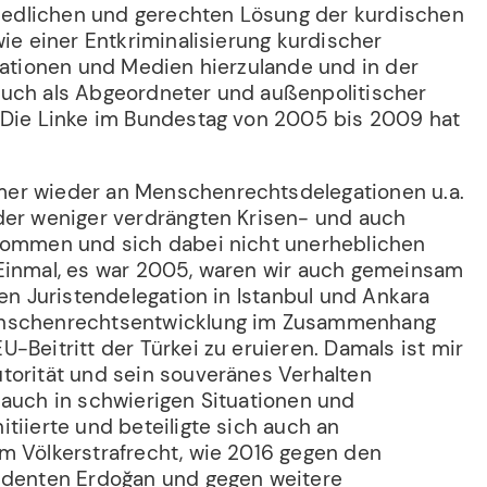
friedlichen und gerechten Lösung der kurdischen
owie einer Entkriminalisierung kurdischer
isationen und Medien hierzulande und in der
uch als Abgeordneter und außenpolitischer
 Die Linke im Bundestag von 2005 bis 2009 hat
er wieder an Menschenrechtsdelegationen u.a.
der weniger verdrängten Krisen- und auch
nommen und sich dabei nicht unerheblichen
Einmal, es war 2005, waren wir auch gemeinsam
len Juristendelegation in Istanbul und Ankara
enschenrechtsentwicklung im Zusammenhang
-Beitritt der Türkei zu eruieren. Damals ist mir
utorität und sein souveränes Verhalten
 auch in schwierigen Situationen und
tiierte und beteiligte sich auch an
m Völkerstrafrecht, wie 2016 gegen den
sidenten Erdoğan und gegen weitere