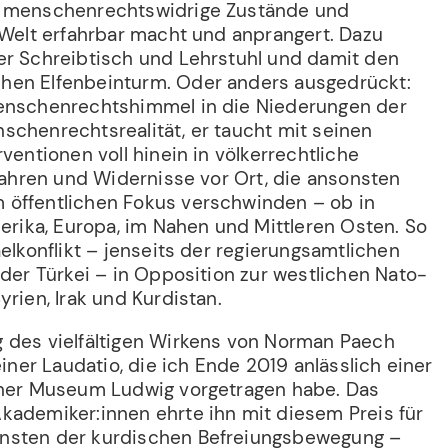
d menschenrechtswidrige Zustände und
 Welt erfahrbar macht und anprangert. Dazu
er Schreibtisch und Lehrstuhl und damit den
en Elfenbeinturm. Oder anders ausgedrückt:
Menschenrechtshimmel in die Niederungen der
schenrechtsrealität, er taucht mit seinen
ventionen voll hinein in völkerrechtliche
efahren und Widernisse vor Ort, die ansonsten
 öffentlichen Fokus verschwinden – ob in
merika, Europa, im Nahen und Mittleren Osten. So
aelkonflikt – jenseits der regierungsamtlichen
 der Türkei – in Opposition zur westlichen Nato-
yrien, Irak und Kurdistan.
g des vielfältigen Wirkens von Norman Paech
einer Laudatio, die ich Ende 2019 anlässlich einer
lner Museum Ludwig vorgetragen habe. Das
kademiker:innen ehrte ihn mit diesem Preis für
nsten der kurdischen Befreiungsbewegung –