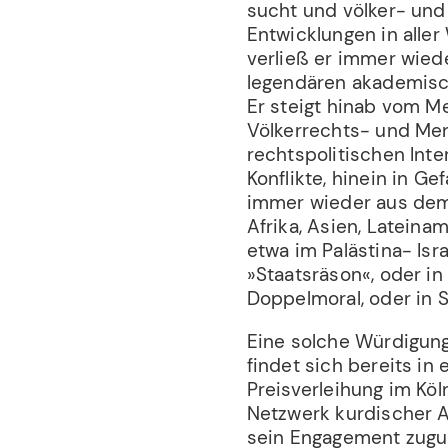
sucht und völker- un
Entwicklungen in aller
verließ er immer wied
legendären akademisch
Er steigt hinab vom 
Völkerrechts- und Men
rechtspolitischen Inter
Konflikte, hinein in G
immer wieder aus dem
Afrika, Asien, Lateina
etwa im Palästina- Isr
»Staatsräson«, oder in
Doppelmoral, oder in S
Eine solche Würdigun
findet sich bereits in 
Preisverleihung im Kö
Netzwerk kurdischer A
sein Engagement zugu