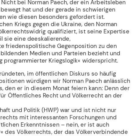
 Nicht bei Norman Paech, der ein Arbeitsleben
d bewegt hat und der gerade in schwierigen
en wie diesen besonders gefordert ist.
chen Kriegs gegen die Ukraine, den Norman
ölkerrechtswidrig qualifiziert, ist seine Expertise
l sie eine deeskalierende,
te friedenspolitische Gegenposition zu den
sbildenden Medien und Parteien bezieht und
eg programmierter Kriegslogik« widerspricht.
ründeten, im öffentlichen Diskurs so häufig
itionen würdigen wir Norman Paech anlässlich
s, den er in diesem Monat feiern kann: Denn der
für Öffentliches Recht und Völkerrecht an der
haft und Politik (HWP) war und ist nicht nur
rrechts mit interessanten Forschungen und
lichen Erkenntnissen – nein, er ist auch
r« des Völkerrechts, der das Völkerverbindende