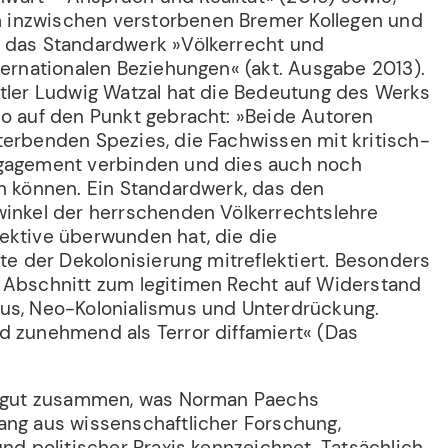
inzwischen verstorbenen Bremer Kollegen und
 das Standardwerk »Völkerrecht und
ternationalen Beziehungen« (akt. Ausgabe 2013).
ftler Ludwig Watzal hat die Bedeutung des Werks
so auf den Punkt gebracht: »Beide Autoren
terbenden Spezies, die Fachwissen mit kritisch-
ngagement verbinden und dies auch noch
ln können. Ein Standardwerk, das den
winkel der herrschenden Völkerrechtslehre
ektive überwunden hat, die die
fte der Dekolonisierung mitreflektiert. Besonders
 Abschnitt zum legitimen Recht auf Widerstand
mus, Neo-Kolonialismus und Unterdrückung.
d zunehmend als Terror diffamiert« (Das
st gut zusammen, was Norman Paechs
ang aus wissenschaftlicher Forschung,
und politischer Praxis kennzeichnet. Tatsächlich