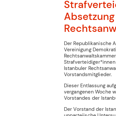
Strafverte
Absetzung 
Rechtsanw
Der Republikanische A
Vereinigung Demokratis
Rechtsanwaltskammer B
Strafverteidiger*inne
Istanbuler Rechtsanwal
Vorstandsmitglieder.
Dieser Entlassung auf
vergangenen Woche war
Vorstandes der Istan
Der Vorstand der Ista
unparteiische Untersu