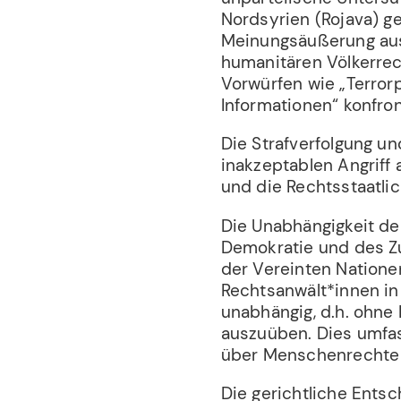
Nordsyrien (Rojava) g
Meinungsäußerung ausg
humanitären Völkerrec
Vorwürfen wie „Terror
Informationen“ konfron
Die Strafverfolgung u
inakzeptablen Angriff
und die Rechtsstaatlich
Die Unabhängigkeit de
Demokratie und des Z
der Vereinten Natione
Rechtsanwält*innen in 
unabhängig, d.h. ohne
auszuüben. Dies umfas
über Menschenrechte u
Die gerichtliche Entsc