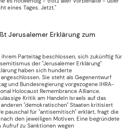
 es notwendig - trotz aller Vorbehalte - über
ht eines Tages. Jetzt."
eßt Jerusalemer Erklärung zum
i ihrem Parteitag beschlossen, sich zukünftig für
isemitismus der "Jerusalemer Erklärung"
klärung haben sich hunderte
 angeschlossen. Sie steht als Gegenentwurf
tag und Bundesregierung vorgezogene IHRA-
ational Holocaust Remembrance Alliance.
ulässige Kritik am Handeln Israels auf das
anderen "demokratischen" Staaten kritisiert
 pauschal für "antisemitisch" erklärt, fragt die
 nach den jeweiligen Motiven. Eine begründete
ein Aufruf zu Sanktionen wegen