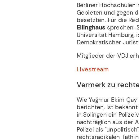
Berliner Hochschulen 
Gebieten und gegen de
besetzten. Für die Re
Ellinghaus
sprechen. S
Universität Hamburg, 
Demokratischer Jurist
Mitglieder der VDJ er
Livestream
Vermerk zu recht
Wie Yağmur Ekim Çay u
berichten, ist bekann
in Solingen ein Polize
nachträglich aus der A
Polizei als "unpolitisc
rechtsradikalen Tathi