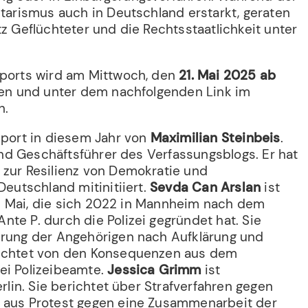
itarismus auch in Deutschland erstarkt, geraten
tz Geflüchteter und die Rechtsstaatlichkeit unter
eports wird am Mittwoch, den
21. Mai 2025 ab
gen und unter dem nachfolgenden Link im
n.
eport in diesem Jahr von
Maximilian Steinbeis
.
t und Geschäftsführer des Verfassungsblogs. Er hat
 zur Resilienz von Demokratie und
Deutschland mitinitiiert.
Sevda Can Arslan
ist
e 2. Mai, die sich 2022 in Mannheim nach dem
te P. durch die Polizei gegründet hat. Sie
erung der Angehörigen nach Aufklärung und
richtet von den Konsequenzen aus dem
ei Polizeibeamte.
Jessica Grimm
ist
erlin. Sie berichtet über Strafverfahren gegen
4 aus Protest gegen eine Zusammenarbeit der