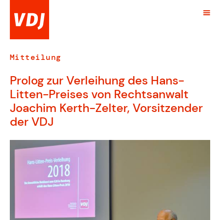
Mitteilung
Prolog zur Verleihung des Hans-
Litten-Preises von Rechtsanwalt
Joachim Kerth-Zelter, Vorsitzender
der VDJ