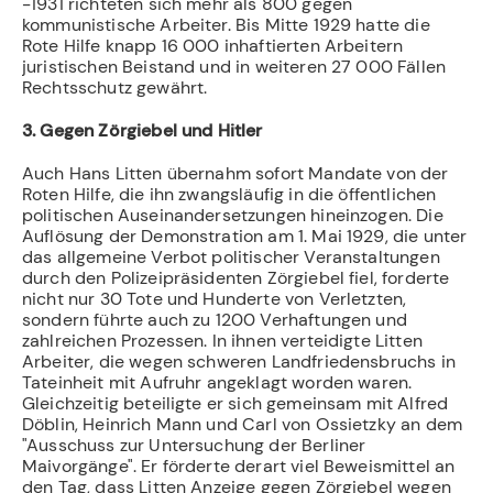
-1931 richteten sich mehr als 800 gegen
kommunistische Arbeiter. Bis Mitte 1929 hatte die
Rote Hilfe knapp 16 000 inhaftierten Arbeitern
juristischen Beistand und in weiteren 27 000 Fällen
Rechtsschutz gewährt.
3. Gegen Zörgiebel und Hitler
Auch Hans Litten übernahm sofort Mandate von der
Roten Hilfe, die ihn zwangsläufig in die öffentlichen
politischen Auseinandersetzungen hineinzogen. Die
Auflösung der Demonstration am 1. Mai 1929, die unter
das allgemeine Verbot politischer Veranstal­tungen
durch den Polizeipräsidenten Zörgiebel fiel, forderte
nicht nur 30 Tote und Hunderte von Verletzten,
sondern führte auch zu 1200 Verhaftungen und
zahlreichen Prozessen. In ihnen verteidigte Litten
Arbeiter, die wegen schweren Landfriedens­bruchs in
Tateinheit mit Aufruhr angeklagt worden waren.
Gleichzeitig beteiligte er sich gemeinsam mit Alfred
Döblin, Heinrich Mann und Carl von Ossietzky an dem
"Aus­schuss zur Untersuchung der Berliner
Maivorgänge". Er förderte derart viel Beweismit­tel an
den Tag, dass Litten Anzeige gegen Zörgiebel wegen