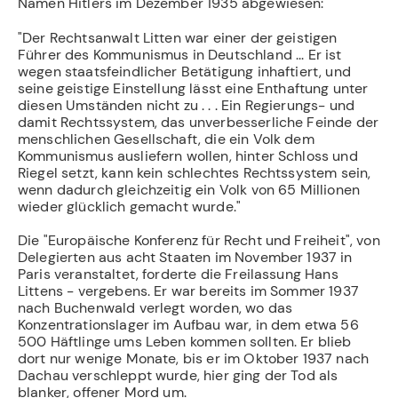
Namen Hitlers im Dezember 1935 abgewiesen:
"Der Rechtsanwalt Litten war einer der geistigen
Führer des Kommunismus in Deutschland ... Er ist
wegen staatsfeindlicher Betätigung inhaftiert, und
seine geistige Einstellung lässt eine Enthaftung unter
diesen Umständen nicht zu . . . Ein Regierungs- und
damit Rechtssystem, das unverbesserliche Feinde der
menschlichen Gesellschaft, die ein Volk dem
Kommunismus ausliefern wollen, hinter Schloss und
Riegel setzt, kann kein schlechtes Rechtssystem sein,
wenn dadurch gleichzeitig ein Volk von 65 Millionen
wieder glücklich gemacht wurde."
Die "Europäische Konferenz für Recht und Freiheit", von
Delegierten aus acht Staaten im November 1937 in
Paris veranstaltet, forderte die Freilassung Hans
Littens - verge­bens. Er war bereits im Sommer 1937
nach Buchenwald verlegt worden, wo das
Konzentrationsla­ger im Aufbau war, in dem etwa 56
500 Häftlinge ums Leben kommen sollten. Er blieb
dort nur wenige Monate, bis er im Oktober 1937 nach
Dachau verschleppt wurde, hier ging der Tod als
blanker, offener Mord um.