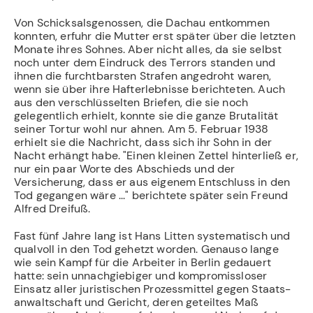
Von Schicksalsgenossen, die Dachau entkommen
konnten, erfuhr die Mutter erst später über die letzten
Monate ihres Sohnes. Aber nicht alles, da sie selbst
noch unter dem Eindruck des Terrors standen und
ihnen die furchtbarsten Strafen angedroht waren,
wenn sie über ihre Hafterlebnisse berichteten. Auch
aus den verschlüsselten Briefen, die sie noch
gelegentlich erhielt, konnte sie die ganze Brutalität
seiner Tortur wohl nur ahnen. Am 5. Februar 1938
erhielt sie die Nachricht, dass sich ihr Sohn in der
Nacht erhängt habe. "Einen kleinen Zettel hinterließ er,
nur ein paar Worte des Abschieds und der
Versicherung, dass er aus eigenem Entschluss in den
Tod gegangen wäre ..." berichtete später sein Freund
Alfred Dreifuß.
Fast fünf Jahre lang ist Hans Litten systematisch und
qualvoll in den Tod gehetzt wor­den. Genauso lange
wie sein Kampf für die Arbeiter in Berlin gedauert
hatte: sein un­nachgiebiger und kompromissloser
Einsatz aller juristischen Prozessmittel gegen Staats­
anwaltschaft und Gericht, deren geteiltes Maß