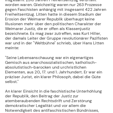
worden waren. Gleichzei­tig waren nur 263 Prozesse
gegen Faschisten anhängig mit insgesamt 422 Jahren
Frei­heitsentzug. Litten hatte in diesem Stadium der
Erosion der Weimarer Republik überhaupt keine
Illusionen mehr über den politischen Charakter der
Weimarer Justiz, die er offen als Klassenjustiz
bezeichnete. Es mag zwar zutreffen, was Kurt Hiller,
der damals Leiter der Gruppe revolutionärer Pazifisten
war und in der "Weltbühne" schrieb, über Hans Litten
meinte:
"Seine Lebensanschauung war ein eigenartiges
Gemisch aus anarchosozialistischen, katholisch-
abso­lutistisch-barocken und urchristlichen
Elementen, aus 20., 17. und 1. Jahrhundert. Er war ein
präziser Jurist, ein klarer Philosoph, dabei die Güte
selbst."
An klarer Einsicht in die faschistische Unterhöhlung
der Republik, den Beitrag der Ju­stiz zur
atemberaubenden Rechtsdrift und Zerstörung
demokratischer Legalität und vor allem die
Notwendigkeit des antifaschistischen Bündnisses,