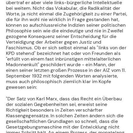
übertraf er aber viele links-bür­gerliche Intellektuelle
bei weitem. Nicht das Vokabular, die Radikalität der
Worte, ja nicht einmal die Zugehörigkeit zu einer Partei,
die für ihn wohl nie wirklich in Frage gestanden hat,
können so aufschlussreiche Indizien seiner politischen
Philosophie sein wie die eindeutige und nie in Zweifel
gezogene Konsequenz seiner Entscheidung für die
Verteidigung der Arbeiter gegen Justiz und
Faschismus. Ob er sich selbst einmal als "links von der
KPD stehend" bezeichnet hat oder von Freunden als
"erfüllt von einem fast inbrünstigen mittelalterlichen
Madonnenkult" geschildert wurde - ein Mann, der
einen seiner letzten großen Prozesse in der AIZ vom 11.
September 1932 mit folgenden Worten analysierte,
muss auch philosophisch ziemlich klar im Kopfe
gewesen sein:
"Der Satz von Karl Marx, dass das Recht ein Überbau
der sozialen Gegebenheiten sei, erweist seine
Richtigkeit besonders in Zeiten verschärfter
Klassengegensätze. In solchen Zeiten ändern sich die
gesellschaftlichen Grundlagen so schnell, dass die
Gesetzgebungsmaschine mit der Entwicklung nicht
immer Schritt hält. An einem Prozess, der monatelang