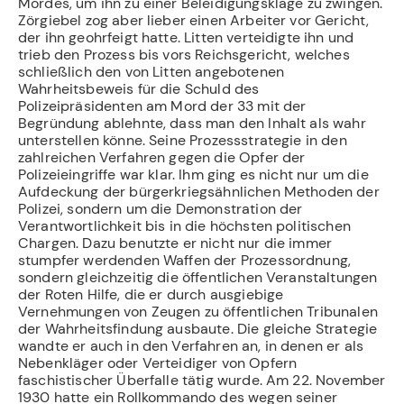
Mordes, um ihn zu einer Beleidigungsklage zu zwingen.
Zörgiebel zog aber lieber einen Arbeiter vor Gericht,
der ihn geohrfeigt hatte. Litten verteidigte ihn und
trieb den Prozess bis vors Reichsgericht, welches
schließlich den von Litten angebotenen
Wahrheitsbeweis für die Schuld des
Polizeipräsidenten am Mord der 33 mit der
Begründung ablehnte, dass man den Inhalt als wahr
unterstellen könne. Seine Prozessstrategie in den
zahlreichen Verfahren gegen die Opfer der
Polizeieingriffe war klar. Ihm ging es nicht nur um die
Aufdeckung der bürgerkriegsähnlichen Methoden der
Polizei, sondern um die Demonstration der
Verantwortlichkeit bis in die höch­sten politischen
Chargen. Dazu benutzte er nicht nur die immer
stumpfer werdenden Waffen der Prozessordnung,
sondern gleichzeitig die öffentlichen Veranstaltungen
der Roten Hilfe, die er durch ausgiebige
Vernehmungen von Zeugen zu öffentlichen Tribu­nalen
der Wahrheitsfindung ausbaute. Die gleiche Strategie
wandte er auch in den Ver­fahren an, in denen er als
Nebenkläger oder Verteidiger von Opfern
faschistischer Überfalle tätig wurde. Am 22. November
1930 hatte ein Rollkommando des wegen seiner