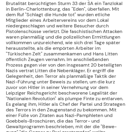
Brutalität berüchtig­ten Sturm 33 der SA ein Tanzlokal
in Berlin-Charlottenburg, das "Eden", überfallen. Mit
dem Ruf "Schlagt die Hunde tot" wurden etliche
Mitglieder eines Arbeitervereins vor dem Lokal
niedergeschlagen und weitere Besucher durch
Pistolenschüsse verletzt. Die faschistischen Attacken
waren planmäßig und die polizeilichen Ermittlungen
voll­kommen unzureichend, wie sich drei Tage später
herausstellte, als die empörten Arbei­ter im
"Türkischen Zelt" zusammenkamen und Hans Litten
öffentlich Zeugen ver­nahm. Im anschließenden
Prozess gegen vier von den insgesamt 20 beteiligten
Nazis ver­trat Litten die Nebenkläger. Er ergriff die
Gelegenheit, den Terror als planmäßige Tak­tik der
Nazi-Führung unter Beweis zu stellen, um die kurz
zuvor von Hitler in seiner Vernehmung vor dem
Leipziger Reichsgericht beschworene Legalität der
"Nationalen Revolution" als plumpe Finte zu entlarven.
Es gelang ihm, Hitler als Chef der Partei und Strategen
des Terrors in den Zeugenstand zu bekommen. Mit
einer Fülle von Zitaten aus Nazi-Pamphleten und
Goebbels-­Broschüren, die das Terror- und
Gewaltprogramm beschrieben, mit der die "Bewe­