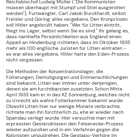
Reichsbi­schof Ludwig Müller ("Die Kommunisten
müssen überhaupt mit Stumpf und Stiel aus­gerottet
werden"), Furtwängler, Carl Jakob Burckhardt, selbst
Freisler und Göring: alles vergebens. Den Kronprinzen
soll Hitler angebrüllt haben: "Wer für Litten eintritt,
fliegt ins Lager, selbst wenn Sie es sind." Ihr gelang es,
dass namhafte Persönlichkeiten aus England einen
Appell an Hindenburg richteten, dass im Oktober 1935
mehr als 100 englische Juristen für Litten eintraten -
es war alles vergebens, Hitler hatte den Eden-Prozess
nicht vergessen.
Die Methoden der Konzentrationslager, die
Folterungen, Demütigungen und Ent­menschlichungen
sind bekannt. Litten war immer unter denjenigen,
denen sie am furchtbarsten zusetzten. Schon Mitte
April 1933 kam er in das KZ Sonnenburg, welches nicht
zu Unrecht als wahre Folterkammer bekannt wurde.
Obwohl Litten hier nur we­nige Monate verbrachte,
richtete man ihn fürchterlich zu, ehe er wieder nach
Spandau verlegt wurde. Hier versuchte man mit
erpressten Geständnissen den Felsenecke-Prozess
wieder aufzurollen und in ein Verfahren gegen die
Kolonisten umzudrehen. Die Ge­stapo-Verhöre im