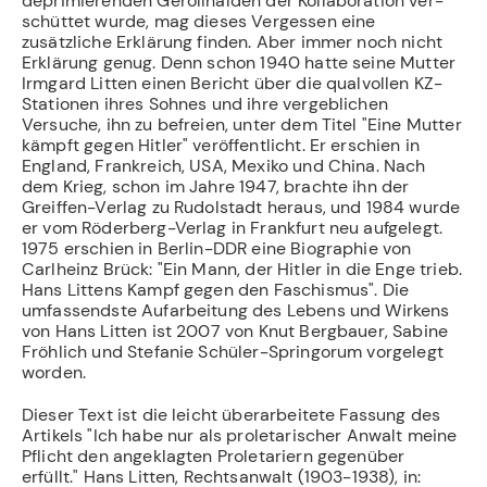
deprimierenden Geröllhalden der Kollaboration ver­
schüttet wurde, mag dieses Vergessen eine
zusätzliche Erklärung finden. Aber immer noch nicht
Erklärung genug. Denn schon 1940 hatte seine Mutter
Irmgard Litten einen Bericht über die qualvollen KZ-
Stationen ihres Sohnes und ihre vergeblichen
Versuche, ihn zu befreien, unter dem Titel "Eine Mutter
kämpft gegen Hitler" veröffentlicht. Er erschien in
England, Frankreich, USA, Mexiko und China. Nach
dem Krieg, schon im Jahre 1947, brachte ihn der
Greiffen-Verlag zu Rudolstadt heraus, und 1984 wurde
er vom Röderberg-Verlag in Frankfurt neu aufgelegt.
1975 erschien in Berlin-DDR eine Biographie von
Carlheinz Brück: "Ein Mann, der Hitler in die Enge trieb.
Hans Littens Kampf gegen den Faschismus". Die
umfassendste Aufarbeitung des Lebens und Wirkens
von Hans Litten ist 2007 von Knut Bergbauer, Sabine
Fröhlich und Stefanie Schüler-Springorum vorgelegt
worden.
Dieser Text ist die leicht überarbeitete Fassung des
Artikels "Ich habe nur als proletarischer Anwalt meine
Pflicht den angeklagten Proletariern gegenüber
erfüllt." Hans Litten, Rechtsanwalt (1903-1938), in: