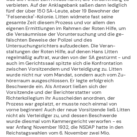
verbieten. Auf der Anklagebank saßen dann ledig­lich
fünf der über 150 SA-Leute, aber 19 Bewohner der
"Felsenecke"-Kolonie. Litten widmete fast seine
gesamte Zeit diesem Prozess und vor allem den
eigenen Ermittlungen im Rahmen der Roten Hilfe, um
die Versäumnisse der Voruntersuchung und die ge­
fälschten Beweise der Polizei und des
Untersuchungsrichters aufzudecken. Die Veran­
staltungen der Roten Hilfe, auf denen Hans Litten
regelmäßig auftrat, wurden von der SA gestürmt - und
auch im Gerichtssaal spitzte sich die Konfrontation
zwischen Vorsit­zendem und Verteidigung zu. Litten
wurde nicht nur vom Mandat, sondern auch vom Zu­
hörerraum ausgeschlossen. Er legte erfolgreich
Beschwerde ein. Als Antwort ließen sich der
Vorsitzende und der Berichterstatter vom
Richterkollegium ihr Ausscheiden anordnen, der
Prozess war geplatzt, er musste noch einmal von
vorne beginnen! Auch der neue Vorsitzende ließ Litten
nicht als Verteidiger zu, und dessen Beschwerde
wurde diesmal vom Kammergericht verworfen - es
war Anfang November 1932, die NSDAP hatte in den
Reichstagswahlen vom 6. November zwei Mio.