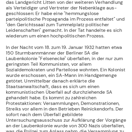
das Landgericht Litten von der weiteren Verhandlung
als Verteidiger und Vertreter der Nebenklage aus­
geschlossen: Er habe eine "hemmungslose
parteipolitische Propaganda im Prozess ent­faltet" und
"den Gerichtssaal zum Tummelplatz politischer
Leidenschaften" gemacht. In der Tat handelte es sich
wiederum um einen hochpolitischen Prozess.
In der Nacht vom 18. zum 19. Januar 1932 hatten etwa
150 Sturmbannmänner der Ber­liner SA die
Laubenkolonie "Felsenecke" überfallen, in der nur zum
geringsten Teil Kommunisten, vor allem
Sozialdemokraten und Parteilose wohnten. Ein Kolonist
wurde erschossen, ein SA-Mann im Handgemenge
getötet. Unmittelbar danach er­klärte die
Staatsanwaltschaft, dass es sich um einen
kommunistischen Überfall auf durchziehende SA
gehandelt habe. Es kommt zu zahlreichen
Protestaktionen: Ver­sammlungen, Demonstrationen,
Streiks vor allem in den Betrieben Reinickendorfs. Der
sofort nach dem Überfall gebildete
Untersuchungsausschuss zur Aufklärung der Vorgänge
an der Laubenkolonie wurde von 300 Nazis überfallen,
was die Polizei zum Anlass nahm, die Versammlung zu