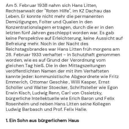
Am 5. Februar 1938 nahm sich Hans Litten,
Rechtsanwalt der "Roten Hilfe", im KZ Dachau das
Leben. Er konnte nicht mehr die permanenten
Demütigungen, Folter und Qualen in den
Konzentrationslagern ertragen, durch die er in den
letzten fünf Jahren geschleppt worden war. Es gab
keine Perspektive auf Erleichterung, keine Aussicht auf
Befreiung mehr. Noch in der Nacht des
Reichstagsbrandes war Hans Litten früh morgens am
28. Fe­bruar 1933 verhaftet - in Schutzhaft genommen
worden, wie es auf Grund der Verordnung vom
gleichen Tag hieß. Die in den Mittagszeitungen
veröffentlichten Namen der mit ihm Verhafteten
kannte jeder: kommunistische Abgeordnete wie Fritz
Emmerich, Ottomar Geschke , Willi Kasper, Ernst
Schöller und Walter Stoecker, Schriftsteller wie Egon
Erwin Kisch, Ludwig Renn, Carl von Ossietzky,
bürgerliche Intellektuelle wie Erich Baron und Felix
Rosenheim und neben Hans Litten seine Kollegen
Ludwig Barbasch und Prof. Felix Halle.
1. Ein Sohn aus bürgerlichem Haus