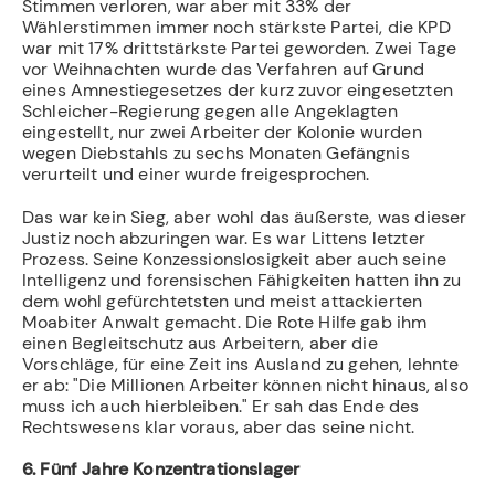
Stimmen verloren, war aber mit 33% der
Wählerstimmen immer noch stärkste Partei, die KPD
war mit 17% drittstärkste Partei geworden. Zwei Tage
vor Weihnachten wurde das Verfahren auf Grund
eines Amnestiegesetzes der kurz zuvor eingesetzten
Schleicher-Regierung gegen alle Angeklagten
eingestellt, nur zwei Arbeiter der Kolonie wurden
wegen Diebstahls zu sechs Monaten Gefängnis
verurteilt und einer wurde freigesprochen.
Das war kein Sieg, aber wohl das äußerste, was dieser
Justiz noch abzuringen war. Es war Littens letzter
Prozess. Seine Konzessionslosigkeit aber auch seine
Intelligenz und forensischen Fähigkeiten hatten ihn zu
dem wohl gefürchtetsten und meist attackierten
Moabiter Anwalt gemacht. Die Rote Hilfe gab ihm
einen Begleitschutz aus Arbeitern, aber die
Vorschläge, für eine Zeit ins Ausland zu gehen, lehnte
er ab: "Die Millionen Arbeiter können nicht hinaus, also
muss ich auch hierbleiben." Er sah das Ende des
Rechtswesens klar voraus, aber das seine nicht.
6. Fünf Jahre Konzentrationslager