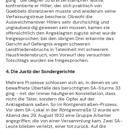
gung" "die Gegner zu Brei zerstampfen" wollte,
konfrontierte er Hitler, der sich prak­tisch von
Goebbels distanzieren musste und wiederum seine
Verfassungstreue beschwor. Obwohl die
Ausweichmanöver Hitlers sehr durchsichtig und
unglaubwürdig gewesen sein müssen, kamen sie
offensichtlich den Angeklagten zugute: einer wurde
freigespro­chen, bei den übrigen Drei erkannte das
Gericht auf Gefängnis wegen schwe­ren
Landfriedensbruchs in Tateinheit mit schwerem
Hausfriedensbruch, vom Vorwurf des versuchten
Totschlags wurden sie freigesprochen.
4. Die Justiz der Sondergerichte
Mehrere Prozesse schlossen sich an, in denen es um
bewaffnete Überfälle des berüchtigten SA-Sturms 33
ging - mit der immer häufigeren Konstellation, dass
nicht die Täter, sondern die Opfer auf der
Anklagebank saßen. So im Röntgenstraßen-Prozess.
Vor dem SA-Lokal in der Röntgenstraße 12 wurde am
Abend des 29. August 1932 eine Gruppe Ar­beiter
angegriffen, die von einer Versammlung kam. Zwei SA-
Leute blieben verletzt, einer tot zurück. Auf die