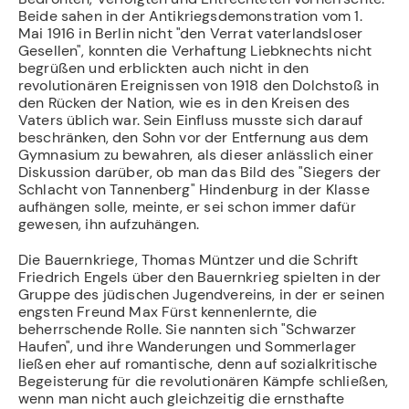
Beide sahen in der Antikriegsdemonstration vom 1.
Mai 1916 in Berlin nicht "den Verrat vaterlandsloser
Gesellen", konnten die Verhaftung Liebknechts nicht
be­grüßen und erblickten auch nicht in den
revolutionären Ereignissen von 1918 den Dolchstoß in
den Rücken der Nation, wie es in den Kreisen des
Vaters üblich war. Sein Einfluss musste sich darauf
beschränken, den Sohn vor der Entfernung aus dem
Gymnasium zu bewahren, als dieser anlässlich einer
Diskussion darüber, ob man das Bild des "Siegers der
Schlacht von Tannenberg" Hindenburg in der Klasse
aufhängen solle, meinte, er sei schon immer dafür
gewesen, ihn aufzuhängen.
Die Bauernkriege, Thomas Müntzer und die Schrift
Friedrich Engels über den Bauern­krieg spielten in der
Gruppe des jüdischen Jugendvereins, in der er seinen
engsten Freund Max Fürst kennenlernte, die
beherrschende Rolle. Sie nannten sich "Schwarzer
Haufen", und ihre Wanderungen und Sommerlager
ließen eher auf romantische, denn auf sozialkritische
Begeisterung für die revolutionären Kämpfe schließen,
wenn man nicht auch gleichzeitig die ernsthafte