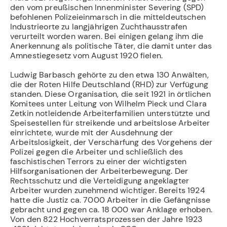
den vom preußischen Innenminister Severing (SPD)
befohlenen Polizeieinmarsch in die mitteldeutschen
Industrieorte zu langjährigen Zuchthausstrafen
verurteilt worden waren. Bei einigen gelang ihm die
Anerkennung als politische Täter, die damit unter das
Amnestiegesetz vom August 1920 fielen.
Ludwig Barbasch gehörte zu den etwa 130 Anwälten,
die der Roten Hilfe Deutschland (RHD) zur Verfügung
standen. Diese Organisation, die seit 1921 in örtlichen
Komitees unter Leitung von Wilhelm Pieck und Clara
Zetkin notleidende Arbeiterfamilien unter­stützte und
Speisestellen für streikende und arbeitslose Arbeiter
einrichtete, wurde mit der Ausdehnung der
Arbeitslosigkeit, der Verschärfung des Vorgehens der
Polizei gegen die Arbeiter und schließlich des
faschistischen Terrors zu einer der wichtigsten
Hilfsorganisationen der Arbeiterbewegung. Der
Rechtsschutz und die Verteidigung an­geklagter
Arbeiter wurden zunehmend wichtiger. Bereits 1924
hatte die Justiz ca. 7000 Arbeiter in die Gefängnisse
gebracht und gegen ca. 18 000 war Anklage erhoben.
Von den 822 Hochverratsprozessen der Jahre 1923