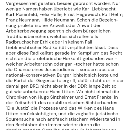
Vergessenheit geraten, besser gebracht worden. Nur
wenige Namen haben überlebt wie Karl Liebknecht,
Kurt Rosenfeld, Felix Halle, Ernst Hege­wisch, Rolf Helm,
Franz Neumann, Hilde Neumann. Schon die Bezeich­
nung proletarischer Anwalt oder Anwalt der
Arbeiterbewegung sperrt sich dem bürger­lichen
Traditionsbemühen, welches sich allenfalls
Radbruchscher Ethik aber in keinem Fall
Liebknechtscher Radikalität verpflichten lässt. Dass
aber diese Radikalität gerade im Kampf um das Recht
nicht an die proletarische Herkunft gebunden war -
welcher Arbeitersohn oder gar -tochter hatte schon
die Chance eines Jurastudiums -, sondern aus der
national-konservativen Bürgerlichkeit sich löste und
die Partei der Gegenseite ergriff, dafür steht der in der
damaligen BRD, nicht aber in der DDR, lange Zeit so
gut wie unbekannte Hans Litten. Wo nicht einmal die
Chroniken von Hugo Sinzheimer und Ernst Fränkel in
der Zeitschrift des republikanischen Richterbundes
"Die Justiz" die Prozesse und das Wirken des Hans
Litten berücksichtigten, und die zag­hafte juristische
Spurensuche nach antifaschistischem Widerstand in
den Rechtsberufen immer wieder durch die