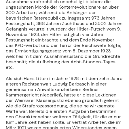
Ausnahme strafrechtlich unbehelligt blieben; die
ungesühnten Morde der Konterrevolutionäre an über
300 Arbeitern, während die An­hänger der
bayerischen Räterepublik zu insgesamt 973 Jahren
Festungshaft, 368 Jahren Zuchthaus und 3502 Jahren
Gefängnis verurteilt wurden; der Hitler-Putsch vom 9.
No­vember 1923, der Hitler lediglich vier Jahre
Festungshaft einbrachte und dem Ende No­vember
das KPD-Verbot und der Terror der Reichswehr folgte;
das Ermächtigungsge­setz vom 8. Dezember 1923,
welches mit dem Ausnahmezustand die Grundrechte
be­schnitt; die Aufhebung des Acht-Stunden-Tages
etc.
Als sich Hans Litten im Jahre 1928 mit dem zehn Jahre
älteren Rechtsanwalt Ludwig Barbasch in einer
gemeinsamen Anwaltskanzlei beim Berliner
Kammergericht niederließ, hatte er diese Lektionen
der Weimarer Klassenjustiz ebenso gründlich gelernt
wie die Strafprozessordnung, die seine wirksamste
Waffe war. Bereits die ersten Aufgaben bestimmten
den Charakter seiner weiteren Tätigkeit, für die er nur
fünf Jahre Zeit haben sollte. Er vertrat Arbeiter, die im
März 1921 wegen organisierten Widerstandes gegen