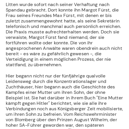
Litten wurde sofort nach seiner Verhaftung nach
Spandau gebracht. Dort konnte ihn Margot Fürst, die
Frau seines Freundes Max Fürst, mit denen er bis
zuletzt zusammengewohnt hatte, als seine Sekretärin
telefonisch und manchmal auch persönlich erreichen.
Die Praxis musste aufrechterhalten werden. Doch sie
verwaiste, Margot Fürst fand niemand, der sie
fortführen wollte oder konnte. Die von ihr
angesprochenen Anwälte waren obendrein auch nicht
bereit - es wäre zu gefährlich gewesen -, die
Verteidigung in einem möglichen Prozess, der nie
stattfand, zu übernehmen.
Hier begann nicht nur der fünfjährige qualvolle
Leidensweg durch die Konzentrations­lager und
Zuchthäuser, hier begann auch die Geschichte des
Kampfes einer Mutter um ihren Sohn, der ohne
Beispiel ist. Sie hat darüber in ihrem Buch "Eine Mutter
kämpft gegen Hitler" berichtet, wie sie alle ihre
Verbindungen noch aus Königsberger Zeit mo­bilisierte,
um ihren Sohn zu befreien. Vom Reichswehrminister
von Blomberg über den Prinzen August Wilhelm, der
hoher SA-Führer geworden war, den späteren