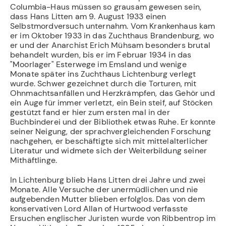
Columbia-Haus müssen so grausam gewesen sein,
dass Hans Litten am 9. August 1933 einen
Selbstmordversuch unternahm. Vom Krankenhaus kam
er im Oktober 1933 in das Zuchthaus Brandenburg, wo
er und der Anarchist Erich Mühsam besonders brutal
behandelt wurden, bis er im Februar 1934 in das
"Moorlager" Ester­wege im Emsland und wenige
Monate später ins Zuchthaus Lichtenburg verlegt
wurde. Schwer gezeichnet durch die Torturen, mit
Ohnmachtsanfällen und Herzkrämpfen, das Gehör und
ein Auge für immer verletzt, ein Bein steif, auf Stöcken
gestützt fand er hier zum ersten mal in der
Buchbinderei und der Bibliothek etwas Ruhe. Er konnte
seiner Neigung, der sprachvergleichenden Forschung
nachgehen, er beschäftigte sich mit mit­telalterlicher
Literatur und widmete sich der Weiterbildung seiner
Mithäftlinge.
In Lichtenburg blieb Hans Litten drei Jahre und zwei
Monate. Alle Versuche der uner­müdlichen und nie
aufgebenden Mutter blieben erfolglos. Das von dem
konservativen Lord Allan of Hurtwood verfasste
Ersuchen englischer Juristen wurde von Ribbentrop im