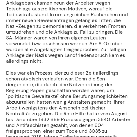
Anklagebank kamen neun der Arbeiter wegen
Totschlags aus politischen Motiven, worauf die
Todesstrafe stand. In umfangreichen Recherchen und
immer neuen Beweisanträgen gelang es Litten, die
Nazi-Zeugen zu demontieren, die verkehrten Fronten
umzudrehen und die Anklage zu Fall zu bringen. Die
SA-Män­ner waren von ihren eigenen Leuten
verwundet bzw. erschossen worden. Am 6. Okto­ber
wurden alle Angeklagten freigesprochen. Zur fälligen
Anklage der Nazis wegen Landfriedensbruch kam es
allerdings nicht.
Dies war ein Prozess, der zu dieser Zeit allerdings
schon atypisch verlaufen war. Denn die Son­
dergerichte, die durch eine Notverordnung der
Regierung Papen geschaffen worden waren, um
"politische Gewaltakte" ohne Berufungsmöglichkeiten
abzuurteilen, hatten wenig Anstalten gemacht, ihrer
Arbeit wenigstens den Anschein politischer
Neutralität zu geben. Die Rote Hilfe hatte vom August
bis Dezember 1932 869 Prozesse gegen 3640 Arbeiter
und Antifaschisten gezählt, von denen 604
freigesprochen, einer zum Tode und 3035 zu
insgesamt 2318 Jahren Freiheitsentzug verurteilt