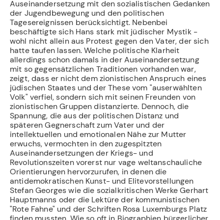
Auseinandersetzung mit den sozialistischen Ge­danken
der Jugendbewegung und den politischen
Tagesereignissen berücksichtigt. Ne­benbei
beschäftigte sich Hans stark mit jüdischer Mystik -
wohl nicht allein aus Protest gegen den Vater, der sich
hatte taufen lassen. Welche politische Klarheit
allerdings schon damals in der Auseinandersetzung
mit so gegensätzlichen Traditionen vorhanden war,
zeigt, dass er nicht dem zionistischen Anspruch eines
jüdischen Staates und der These vom "auserwählten
Volk" verfiel, sondern sich mit seinen Freunden von
zionisti­schen Gruppen distanzierte. Dennoch, die
Spannung, die aus der politischen Distanz und
späteren Gegnerschaft zum Vater und der
intellektuellen und emotionalen Nähe zur Mutter
erwuchs, vermochten in den zugespitzten
Auseinandersetzungen der Kriegs- und
Revolutionszeiten vorerst nur vage weltanschauliche
Orientierungen hervorzurufen, in denen die
antidemokrati­schen Kunst- und Elitevorstellungen
Stefan Georges wie die sozialkritischen Werke Gerhart
Hauptmanns oder die Lektüre der kommunistischen
"Rote Fahne" und der Schriften Rosa Luxemburgs Platz
finden mussten. Wie so oft in Biographien bürgerli­cher