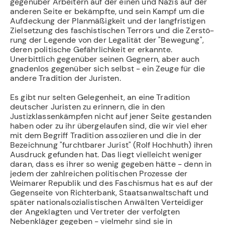
gegenüber Arbeitern auf der einen und Nazis auf der
anderen Seite er bekämpfte, und sein Kampf um die
Aufdeckung der Plan­mäßigkeit und der langfristigen
Zielsetzung des faschistischen Terrors und die Zerstö­
rung der Legende von der Legalität der "Bewegung",
deren politische Gefährlichkeit er erkannte.
Unerbittlich gegenüber seinen Gegnern, aber auch
gnadenlos gegenüber sich selbst - ein Zeuge für die
andere Tradition der Juristen.
Es gibt nur selten Gelegenheit, an eine Tradition
deutscher Juristen zu erinnern, die in den
Justizklassenkämpfen nicht auf jener Seite gestanden
haben oder zu ihr übergelau­fen sind, die wir viel eher
mit dem Begriff Tradition assoziieren und die in der
Bezeich­nung "furchtbarer Jurist" (Rolf Hochhuth) ihren
Ausdruck gefunden hat. Das liegt viel­leicht weniger
daran, dass es ihrer so wenig gegeben hätte - denn in
jedem der zahlrei­chen politischen Prozesse der
Weimarer Republik und des Faschismus hat es auf der
Gegenseite von Richterbank, Staatsanwaltschaft und
später nationalsozialistischen An­wälten Verteidiger
der Angeklagten und Vertreter der verfolgten
Nebenkläger gegeben - vielmehr sind sie in