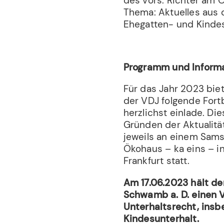
des vors. Richter am 
Thema: Aktuelles aus 
Ehegatten- und Kindes
Programm und Informa
Für das Jahr 2023 biet
der VDJ folgende Fortb
herzlichst einlade. Di
Gründen der Aktualitä
jeweils an einem Samst
Ökohaus – ka eins – i
Frankfurt statt.
Am 17.06.2023 hält de
Schwamb a. D. einen 
Unterhaltsrecht, ins
Kindesunterhalt.