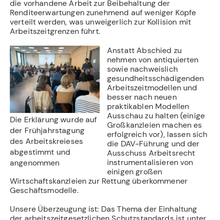
die vorhandene Arbeit zur Beibehaltung der
Renditeerwartungen zunehmend auf weniger Köpfe
verteilt werden, was unweigerlich zur Kollision mit
Arbeitszeitgrenzen führt.
Anstatt Abschied zu
nehmen von antiquierten
sowie nachweislich
gesundheitsschädigenden
Arbeitszeitmodellen und
besser nach neuen
praktikablen Modellen
Ausschau zu halten (einige
Die Erklärung wurde auf
Großkanzleien machen es
der Frühjahrstagung
erfolgreich vor), lassen sich
des Arbeitskreieses
die DAV-Führung und der
abgestimmt und
Ausschuss Arbeitsrecht
instrumentalisieren von
angenommen
einigen großen
Wirtschaftskanzleien zur Rettung überkommener
Geschäftsmodelle.
Unsere Überzeugung ist: Das Thema der Einhaltung
der arbeitszeitgesetzlichen Schutzstandards ist unter