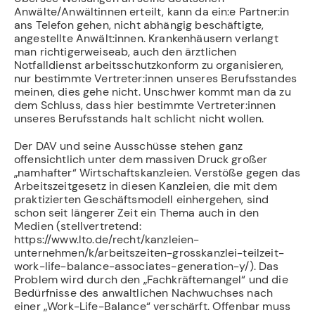
Anwälte/Anwältinnen erteilt, kann da ein:e Partner:in
ans Telefon gehen, nicht abhängig beschäftigte,
angestellte Anwält:innen. Krankenhäusern verlangt
man richtigerweiseab, auch den ärztlichen
Notfalldienst arbeitsschutzkonform zu organisieren,
nur bestimmte Vertreter:innen unseres Berufsstandes
meinen, dies gehe nicht. Unschwer kommt man da zu
dem Schluss, dass hier bestimmte Vertreter:innen
unseres Berufsstands halt schlicht nicht wollen.
Der DAV und seine Ausschüsse stehen ganz
offensichtlich unter dem massiven Druck großer
„namhafter“ Wirtschaftskanzleien. Verstöße gegen das
Arbeitszeitgesetz in diesen Kanzleien, die mit dem
praktizierten Geschäftsmodell einhergehen, sind
schon seit längerer Zeit ein Thema auch in den
Medien (stellvertretend:
https://www.lto.de/recht/kanzleien-
unternehmen/k/arbeitszeiten-grosskanzlei-teilzeit-
work-life-balance-associates-generation-y/). Das
Problem wird durch den „Fachkräftemangel“ und die
Bedürfnisse des anwaltlichen Nachwuchses nach
einer „Work-Life-Balance“ verschärft. Offenbar muss