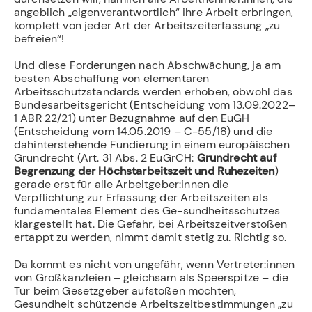
angeblich „eigenverantwortlich“ ihre Arbeit erbringen,
komplett von jeder Art der Arbeitszeiterfassung „zu
befreien“!
Und diese Forderungen nach Abschwächung, ja am
besten Abschaffung von elementaren
Arbeitsschutzstandards werden erhoben, obwohl das
Bundesarbeitsgericht (Entscheidung vom 13.09.2022–
1 ABR 22/21) unter Bezugnahme auf den EuGH
(Entscheidung vom 14.05.2019 – C-55/18) und die
dahinterstehende Fundierung in einem europäischen
Grundrecht (Art. 31 Abs. 2 EuGrCH:
Grundrecht auf
Begrenzung der Höchstarbeitszeit und Ruhezeiten
)
gerade erst für alle Arbeitgeber:innen die
Verpflichtung zur Erfassung der Arbeitszeiten als
fundamentales Element des Ge-sundheitsschutzes
klargestellt hat. Die Gefahr, bei Arbeitszeitverstößen
ertappt zu werden, nimmt damit stetig zu. Richtig so.
Da kommt es nicht von ungefähr, wenn Vertreter:innen
von Großkanzleien – gleichsam als Speerspitze – die
Tür beim Gesetzgeber aufstoßen möchten,
Gesundheit schützende Arbeitszeitbestimmungen „zu