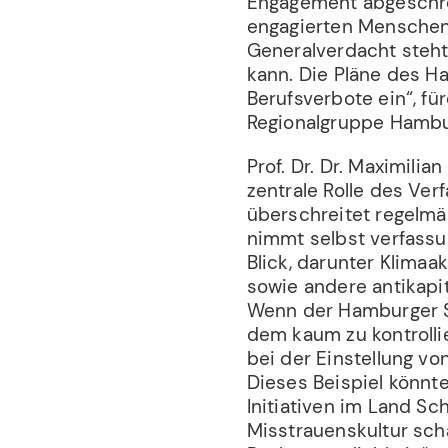
Engagement abgeschrec
engagierten Menschen s
Generalverdacht steht
kann. Die Pläne des H
Berufsverbote ein“, fü
Regionalgruppe Hambu
Prof. Dr. Dr. Maximili
zentrale Rolle des Ve
überschreitet regelmä
nimmt selbst verfassu
Blick, darunter Klima
sowie andere antikapi
Wenn der Hamburger Se
dem kaum zu kontrolli
bei der Einstellung vo
Dieses Beispiel könnt
Initiativen im Land Sc
Misstrauenskultur sc