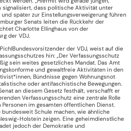
kt werden. „Hiermit wird gerade jungen,
ignalisiert, dass politische Aktivität unter
 und später zur Einstellungsverweigerung führen
amburger Senats leiten die Rückkehr der
rchtet Charlotte Ellinghaus von der
rg der VDJ.
an PichlBundesvorsitzender der VDJ, weist auf die
rfassungsschutzes hin: „Der Verfassungsschutz
ßig sein weites gesetzliches Mandat. Das Amt
ngskonforme und gewaltfreie Aktivitäten in den
aktivist*innen, Bündnisse gegen Wohnungsnot
talistische oder antifaschistische Bewegungen.
nat an diesem Gesetz festhält, verschafft er
erenden Verfassungsschutz eine zentrale Rolle
n Personen im gesamten öffentlichen Dienst.
e bundesweit Schule machen, wie ähnliche
hleswig-Holstein zeigen. Eine geheimdienstliche
hadet jedoch der Demokratie und