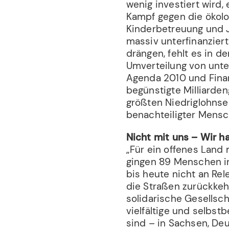
wenig investiert wird,
Kampf gegen die ökolog
Kinderbetreuung und J
massiv unterfinanzier
drängen, fehlt es in 
Umverteilung von unt
Agenda 2010 und Finan
begünstigte Milliarde
größten Niedriglohns
benachteiligter Mens
Nicht mit uns – Wir h
„Für ein offenes Land
gingen ́89 Menschen i
bis heute nicht an Re
die Straßen zurückkehr
solidarische Gesellsc
vielfältige und selbs
sind – in Sachsen, Deu