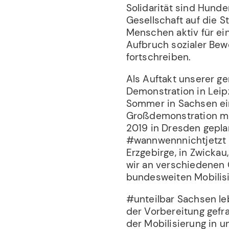
Solidarität sind Hund
Gesellschaft auf die 
Menschen aktiv für ein
Aufbruch sozialer Be
fortschreiben.
Als Auftakt unserer ge
Demonstration in Leipz
Sommer in Sachsen ein
Großdemonstration mi
2019 in Dresden gepla
#wannwennnichtjetzt K
Erzgebirge, in Zwicka
wir an verschiedenen O
bundesweiten Mobili
#unteilbar Sachsen le
der Vorbereitung gefr
der Mobilisierung in 