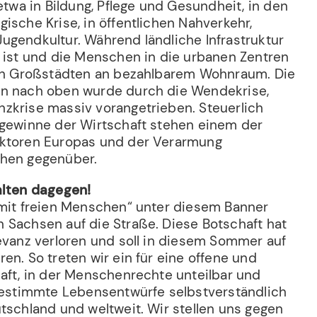
 etwa in Bildung, Pflege und Gesundheit, in den
ische Krise, in öffentlichen Nahverkehr,
ugendkultur. Während ländliche Infrastruktur
t ist und die Menschen in die urbanen Zentren
den Großstädten an bezahlbarem Wohnraum. Die
en nach oben wurde durch die Wendekrise,
zkrise massiv vorangetrieben. Steuerlich
ngewinne der Wirtschaft stehen einem der
ektoren Europas und der Verarmung
chen gegenüber.
alten dagegen!
 mit freien Menschen“ unter diesem Banner
n Sachsen auf die Straße. Diese Botschaft hat
levanz verloren und soll in diesem Sommer auf
en. So treten wir ein für eine offene und
haft, in der Menschenrechte unteilbar und
tbestimmte Lebensentwürfe selbstverständlich
tschland und weltweit. Wir stellen uns gegen