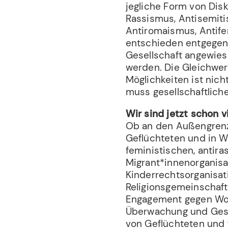
jegliche Form von Dis
Rassismus, Antisemit
Antiromaismus, Antif
entschieden entgegen.
Gesellschaft angewies
werden. Die Gleichwert
Möglichkeiten ist nic
muss gesellschaftlich
Wir sind jetzt schon vi
Ob an den Außengrenze
Geflüchteten und in W
feministischen, antira
Migrant*innenorganisa
Kinderrechtsorganisat
Religionsgemeinschaft
Engagement gegen Woh
Überwachung und Gese
von Geflüchteten und 