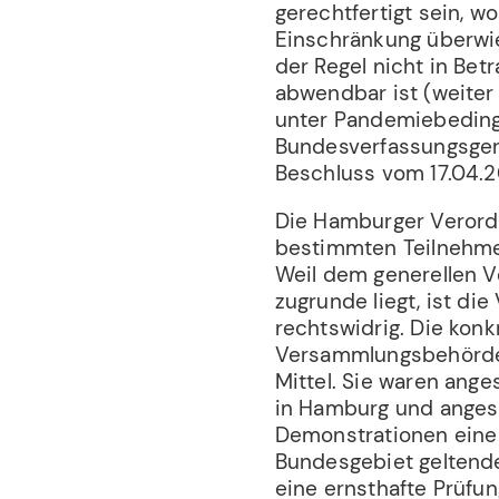
gerechtfertigt sein, w
Einschränkung überwi
der Regel nicht in Bet
abwendbar ist (weiter
unter Pandemiebeding
Bundesverfassungsgeric
Beschluss vom 17.04.2
Die Hamburger Verord
bestimmten Teilnehme
Weil dem generellen V
zugrunde liegt, ist di
rechtswidrig. Die kon
Versammlungsbehörde 
Mittel. Sie waren ange
in Hamburg und ange
Demonstrationen eine 
Bundesgebiet geltend
eine ernsthafte Prüfu