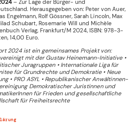
 2024
– Zur Lage der Bürger- und
utschland. Herausgegeben von: Peter von Auer,
as Engelmann, Rolf Gössner, Sarah Lincoln, Max
Milad Schubart, Rosemarie Will und Michèle
henbuch Verlag, Frankfurt/M 2024, ISBN: 978-3-
en, 14,00 Euro.
rt 2024 ist ein gemeinsames Projekt von:
vereinigt mit der Gustav Heinemann-Initiative •
tischer Juragruppen • Internationale Liga für
itee für Grundrechte und Demokratie • Neue
ung • PRO ASYL • Republikanischer Anwältinnen-
ereinigung Demokratischer Juristinnen und
matikerInnen für Frieden und gesellschaftliche
schaft für Freiheitsrechte
lärung