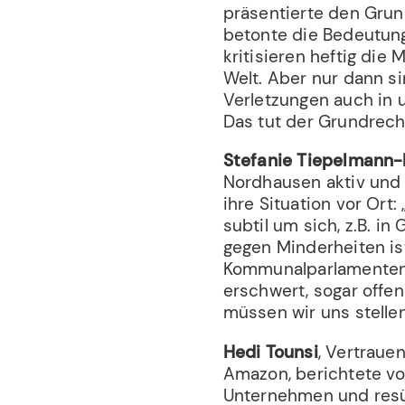
präsentierte den Grund
betonte die Bedeutung
kritisieren heftig die
Welt. Aber nur dann si
Verletzungen auch in
Das tut der Grundrech
Stefanie Tiepelmann
Nordhausen aktiv und b
ihre Situation vor Ort:
subtil um sich, z.B. i
gegen Minderheiten ist
Kommunalparlamenten 
erschwert, sogar off
müssen wir uns stellen
Hedi Tounsi
, Vertraue
Amazon, berichtete v
Unternehmen und resüm