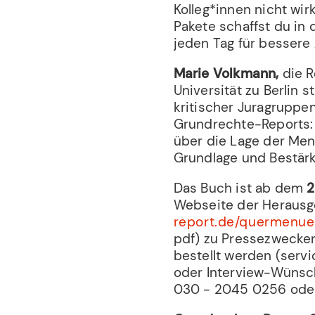
Kolleg*innen nicht wir
Pakete schaffst du in 
jeden Tag für bessere
Marie Volkmann,
die R
Universität zu Berlin 
kritischer Juragruppen
Grundrechte-Reports: 
über die Lage der Mens
Grundlage und Bestärku
Das Buch ist ab dem
2
Webseite der Herausg
report.de/quermenue
pdf) zu Pressezwecke
bestellt werden (serv
oder Interview-Wünsch
030 - 2045 0256 oder