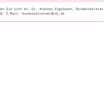
den Sie sich an: Dr. Andreas Engelmann, Bundessekretär
38
, E-Mail:
bundessekretaer@vdj.de
ischer Jurist:innen e.V.