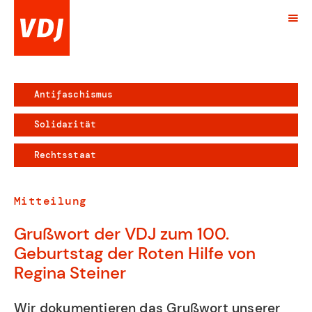
Antifaschismus
Solidarität
Rechtsstaat
Mitteilung
Grußwort der VDJ zum 100.
Geburtstag der Roten Hilfe von
Regina Steiner
Wir dokumentieren das Grußwort unserer