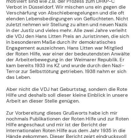
motiviert sind wie Z.B. der Prozess zum DHKP-C
Verbot in Düsseldorf. Wir mischen uns ein gegen die
Verschärfung von Abschieberegelungen und die oft
elenden Lebensbedingungen von Geflüchteten. Nicht
zuletzt nehmen wir Stellung zu alten und neuen Nazis
in der Justiz und vieles mehr. Alle zwei Jahre verleiht
die VDJ den Hans Litten Preis an Jurist:innen, die sich
in besonderem Maße durch ihr demokratisches
Engagement auszeichnen. Hans Litten war Mitglied
der Roten Hilfe, war einer der bedeutendsten Anwälte
der Arbeiterbewegung in der Weimarer Republik. Er
kam bereits 1933 ins KZ und wurde durch den Nazi-
Terror zur Selbsttötung getrieben. 1938 nahm er sich
das Leben.
Aber nicht die VDJ hat Geburtstag, sondern die Rote
Hilfe und deshalb soll dieser kleine Einblick in unsere
Arbeit an dieser Stelle genügen.
Zur Vorbereitung dieses Grußworts habe ich mir
nochmals Publikationen der Roten Hilfe und zur Roten
Hilfe angeschaut und mir ist der Bericht der
internationalen Roten Hilfe aus dem Jahr 1935 in die
Hände gekommen. Dieser Bericht zeigt eindrucksvoll