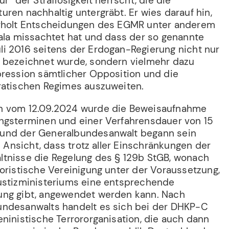
r“ der Straflosigkeit herrscht, die die
ren nachhaltig untergräbt. Er wies darauf hin,
erholt Entscheidungen des EGMR unter anderem
vala missachtet hat und dass der so genannte
i 2016 seitens der Erdogan-Regierung nicht nur
 bezeichnet wurde, sondern vielmehr dazu
pression sämtlicher Opposition und die
ratischen Regimes auszuweiten.
n vom 12.09.2024 wurde die Beweisaufnahme
ngsterminen und einer Verfahrensdauer von 15
und der Generalbundesanwalt begann sein
ie Ansicht, dass trotz aller Einschränkungen der
tnisse die Regelung des § 129b StGB, wonach
oristische Vereinigung unter der Voraussetzung,
ustizministeriums eine entsprechende
ung gibt, angewendet werden kann. Nach
undesanwalts handelt es sich bei der DHKP-C
ninistische Terrororganisation, die auch dann