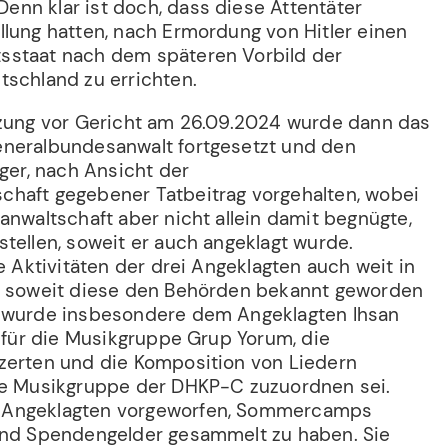
nn klar ist doch, dass diese Attentäter
llung hatten, nach Ermordung von Hitler einen
sstaat nach dem späteren Vorbild der
tschland zu errichten.
tzung vor Gericht am 26.09.2024 wurde dann das
eneralbundesanwalt fortgesetzt und den
iger, nach Ansicht der
haft gegebener Tatbeitrag vorgehalten, wobei
anwaltschaft aber nicht allein damit begnügte,
tellen, soweit er auch angeklagt wurde.
ie Aktivitäten der drei Angeklagten auch weit in
f, soweit diese den Behörden bekannt geworden
n wurde insbesondere dem Angeklagten Ihsan
t für die Musikgruppe Grup Yorum, die
zerten und die Komposition von Liedern
se Musikgruppe der DHKP-C zuzuordnen sei.
 Angeklagten vorgeworfen, Sommercamps
und Spendengelder gesammelt zu haben. Sie