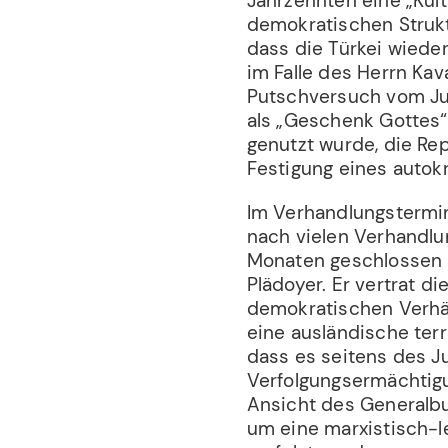
Jahrzehnten eine „Kultu
demokratischen Struktu
dass die Türkei wied
im Falle des Herrn Ka
Putschversuch vom Jul
als „Geschenk Gottes“
genutzt wurde, die Re
Festigung eines autok
Im Verhandlungstermi
nach vielen Verhandlu
Monaten geschlossen 
Plädoyer. Er vertrat d
demokratischen Verhäl
eine ausländische terr
dass es seitens des J
Verfolgungsermächtig
Ansicht des Generalb
um eine marxistisch-le