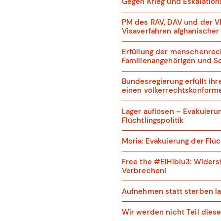
Gegen Krieg und Eskalation
PM des RAV, DAV und der VD
Visaverfahren afghanischer
Erfüllung der menschenrech
Familienangehörigen und S
Bundesregierung erfüllt ihre
einen völkerrechtskonforme
Lager auflösen – Evakuierun
Flüchtlingspolitik
Moria: Evakuierung der Flüc
Free the #ElHiblu3: Widers
Verbrechen!
Aufnehmen statt sterben la
Wir werden nicht Teil dies