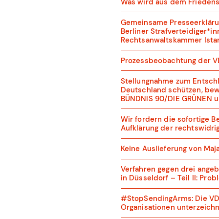
Was wird aus dem Frieden
Gemeinsame Presseerklärun
Berliner Strafverteidiger*
Rechtsanwaltskammer Ista
Prozessbeobachtung der VD
Stellungnahme zum Entschli
Deutschland schützen, bew
BÜNDNIS 90/DIE GRÜNEN u
Wir fordern die sofortige 
Aufklärung der rechtswidrig
Keine Auslieferung von Maja
Verfahren gegen drei ange
in Düsseldorf – Teil II: P
#StopSendingArms: Die VDJ 
Organisationen unterzeichn