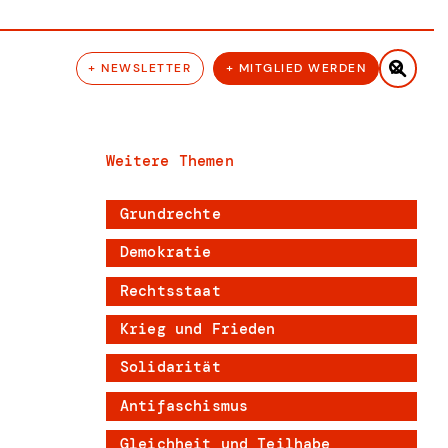

+ NEWSLETTER
+ MITGLIED WERDEN
Weitere Themen
Grundrechte
Demokratie
Rechtsstaat
Krieg und Frieden
Solidarität
Antifaschismus
Gleichheit und Teilhabe