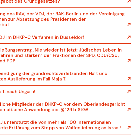
sgebot des Grundgesetzes?
g des RAV, der VDJ, der RAK-Berlin und der Vereinigung
innen zur Absetzung des Präsidenten der
nbul
J im DHKP-C Verfahren in Düsseldorf
eßungsantrag „Nie wieder ist jetzt: Jüdisches Leben in
ahren und stärken“ der Fraktionen der SPD, CDU/CSU,
nd FDP
Beendigung der grundrechtsverletzenden Haft und
en Auslieferung im Fall Maja T.
 T. nach Ungarn!
bliche Mitglieder der DHKP-C vor dem Oberlandesgericht
roblematische Anwendung des § 129 b StGB
unterstützt die von mehr als 100 internationalen
ete Erklärung zum Stopp von Waffenlieferung an Israel!