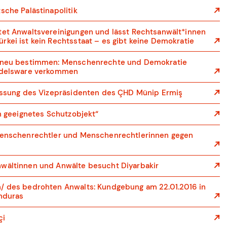
sche Palästinapolitik
tet Anwaltsvereinigungen und lässt Rechtsanwält*innen
rkei ist kein Rechtsstaat – es gibt keine Demokratie
i neu bestimmen: Menschenrechte und Demokratie
andelsware verkommen
lassung des Vizepräsidenten des ÇHD Münip Ermiş
in geeignetes Schutzobjekt“
 Menschenrechtler und Menschenrechtlerinnen gegen
nwältinnen und Anwälte besucht Diyarbakir
n/ des bedrohten Anwalts: Kundgebung am 22.01.2016 in
onduras
çi