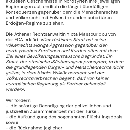
aktuellen Geschehnisse in Nordsyrien ihre jeweiligen
Regierungen auf, endlich die längst überfälligen
Konsequenzen gegenüber dem die Menschenrechte
und Völkerrecht mit Füßen tretenden autoritären
Erdoğan-Regime zu ziehen.
Die Athener Rechtsanwältin Yiota Massouridou von
der EDA erklärt: »
Der türkische Staat hat seine
völkerrechtswidrige Aggression gegenüber den
nordsyrischen Kurdinnen und Kurden offen mit dem
Ziel eines Bevölkerungsaustauschs begründet. Ein
Staat, der ethnische ›Säuberungen‹ propagiert, in dem
die grundlegenden Bürger- und Menschenrechte nicht
gelten, in dem blanke Willkür herrscht und der
Völkerrechtsverbrechen begeht, darf von keiner
europäischen Regierung als Partner behandelt
werden
«.
Wir fordern:
- die sofortige Beendigung der polizeilichen und
justiziellen Zusammenarbeit mit der Türkei,
- die Aufkündigung des sogenannten Flüchtlingsdeals
sowie
- die Rücknahme jeglicher