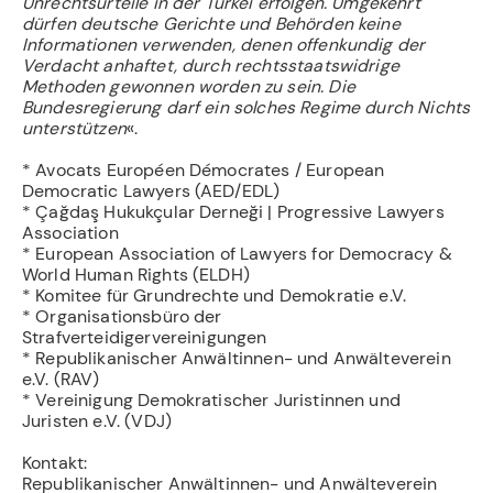
Unrechtsurteile in der Türkei erfolgen. Umgekehrt
dürfen deutsche Gerichte und Behörden keine
Informationen verwenden, denen offenkundig der
Verdacht anhaftet, durch rechtsstaatswidrige
Methoden gewonnen worden zu sein. Die
Bundesregierung darf ein solches Regime durch Nichts
unterstützen
«.
* Avocats Européen Démocrates / European
Democratic Lawyers (AED/EDL)
* Çağdaş Hukukçular Derneği | Progressive Lawyers
Association
* European Association of Lawyers for Democracy &
World Human Rights (ELDH)
* Komitee für Grundrechte und Demokratie e.V.
* Organisationsbüro der
Strafverteidigervereinigungen
* Republikanischer Anwältinnen- und Anwälteverein
e.V. (RAV)
* Vereinigung Demokratischer Juristinnen und
Juristen e.V. (VDJ)
Kontakt:
Republikanischer Anwältinnen- und Anwälteverein