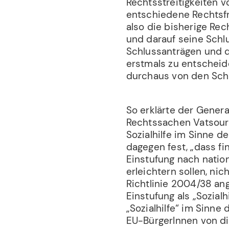
Rechtsstreitigkeiten 
entschiedene Rechtsf
also die bisherige R
und darauf seine Schl
Schlussanträgen und d
erstmals zu entschei
durchaus von den Sch
So erklärte der Gener
Rechtssachen Vatsoura
Sozialhilfe im Sinne d
dagegen fest, „dass fi
Einstufung nach nati
erleichtern sollen, nic
Richtlinie 2004/38 an
Einstufung als „Sozialh
„Sozialhilfe“ im Sinne
EU-BürgerInnen von di