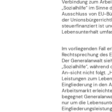
Verbindung zum Arbeits
„Sozialhilfe“ im Sinne 
Ausschluss von EU-Bürg
der Unionsbürgerrichtl
steuerfinanziert ist u
Lebensunterhalt umfas
Im vorliegenden Fall e
Rechtsprechung des Eu
Der Generalanwalt sieh
„Sozialhilfe“, während
An-sicht nicht folgt. „
Leistungen zum Lebens
Eingliederung in den 
Arbeitsmarkt erleichte
begegnet Generalanwal
nur um die Lebensunte
Eingliederungsleistun