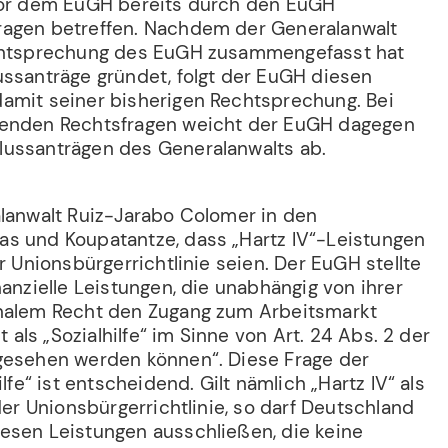
vor dem EuGH bereits durch den EuGH
ragen betreffen. Nachdem der Generalanwalt
echtsprechung des EuGH zusammengefasst hat
ussanträge gründet, folgt der EuGH diesen
amit seiner bisherigen Rechtsprechung. Bei
denden Rechtsfragen weicht der EuGH dagegen
lussanträgen des Generalanwalts ab.
alanwalt Ruiz-Jarabo Colomer in den
s und Koupatantze, dass „Hartz IV“-Leistungen
er Unionsbürgerrichtlinie seien. Der EuGH stellte
nanzielle Leistungen, die unabhängig von ihrer
onalem Recht den Zugang zum Arbeitsmarkt
ht als „Sozialhilfe“ im Sinne von Art. 24 Abs. 2 der
gesehen werden können“. Diese Frage der
ilfe“ ist entscheidend. Gilt nämlich „Hartz IV“ als
 der Unionsbürgerrichtlinie, so darf Deutschland
esen Leistungen ausschließen, die keine