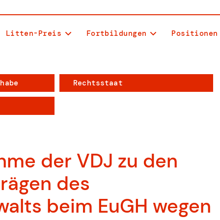
Litten-Preis
Fortbildungen
Positionen
lhabe
Rechtsstaat
hme der VDJ zu den
trägen des
walts beim EuGH wegen